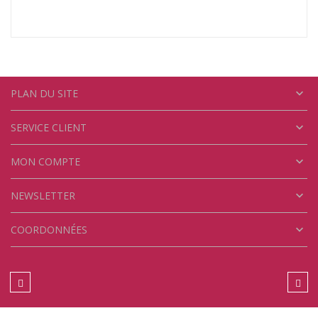

PLAN DU SITE

SERVICE CLIENT

MON COMPTE

NEWSLETTER

COORDONNÉES