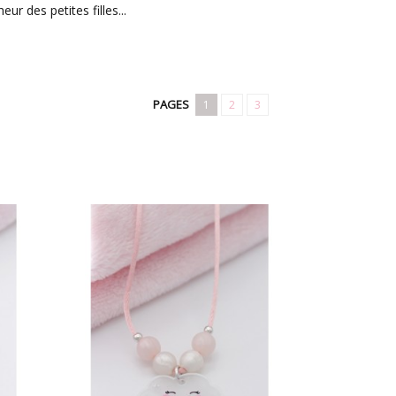
ur des petites filles...
PAGES
1
2
3