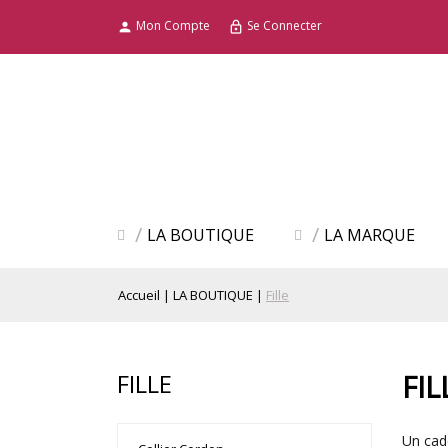
Mon Compte
Se Connecter

lock_outline
LA BOUTIQUE
LA MARQUE
Accueil
LA BOUTIQUE
Fille
FILLE
FIL
Un cade