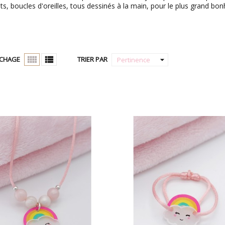
ts, boucles d'oreilles, tous dessinés à la main, pour le plus grand bonhe


arrow_drop_down
ICHAGE
TRIER PAR
Pertinence