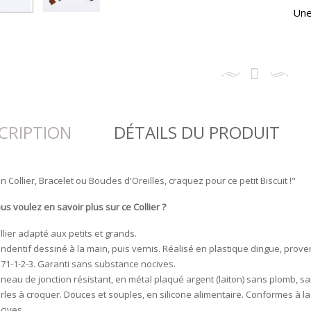
Une
CRIPTION
DÉTAILS DU PRODUIT
En Collier, Bracelet ou Boucles d'Oreilles, craquez pour ce petit Biscuit !"
us voulez en savoir plus sur ce Collier ?
llier adapté aux petits et grands.
ndentif dessiné à la main, puis vernis. Réalisé en plastique dingue, pr
71-1-2-3. Garanti sans substance nocives.
neau de jonction résistant, en métal plaqué argent (laiton) sans plomb, s
rles à croquer. Douces et souples, en silicone alimentaire. Conformes à 
cives.