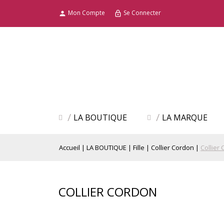
Mon Compte
Se Connecter

lock_outline
LA BOUTIQUE
LA MARQUE
Accueil
LA BOUTIQUE
Fille
Collier Cordon
Collier
COLLIER CORDON