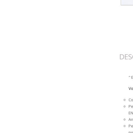
DES
" 
Vo
Co
Pe
EN
An
Pe
no