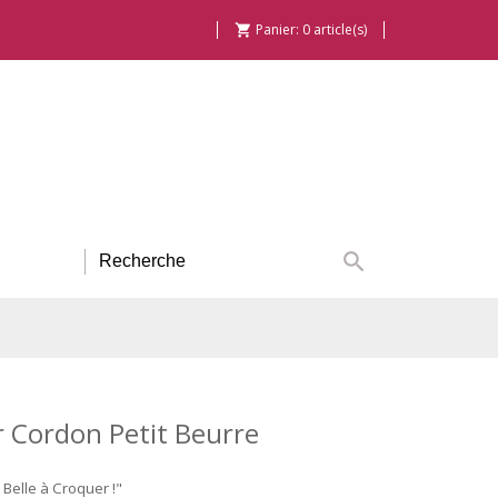
Panier:
0
article(s)


r Cordon Petit Beurre
 Belle à Croquer !"