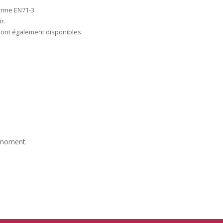
orme EN71-3.
r.
s sont également disponibles.
e moment.