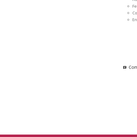
Fe
Co
En
Comm
chat