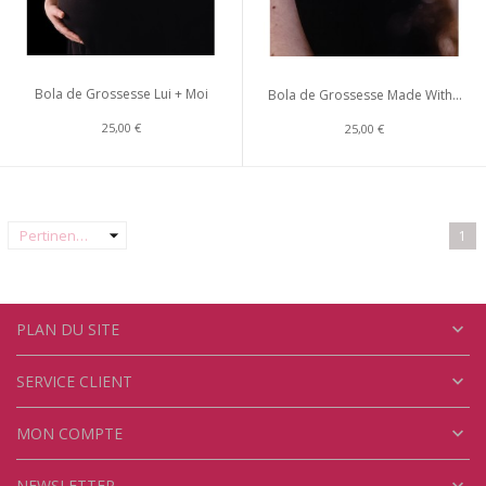
Bola de Grossesse Lui + Moi
Bola de Grossesse Made With...
25,00 €
25,00 €
arrow_drop_down
Pertinence
1

PLAN DU SITE

SERVICE CLIENT

MON COMPTE
NEWSLETTER