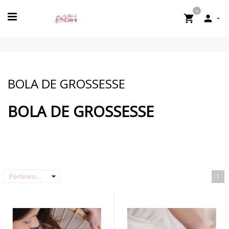
0


BOLA DE GROSSESSE
BOLA DE GROSSESSE
arrow_drop_down
Pertinence
1