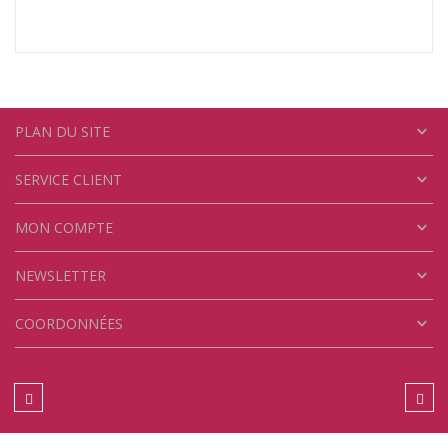

PLAN DU SITE

SERVICE CLIENT

MON COMPTE

NEWSLETTER

COORDONNÉES