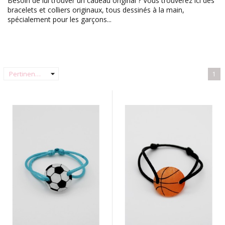
Besoin de lui trouver un cadeau original ? Vous trouverez ici des
bracelets et colliers originaux, tous dessinés à la main,
spécialement pour les garçons...
arrow_drop_down
Pertinence
1