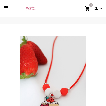
0

