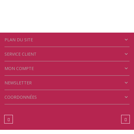

PLAN DU SITE

SERVICE CLIENT

MON COMPTE

NEWSLETTER

COORDONNÉES