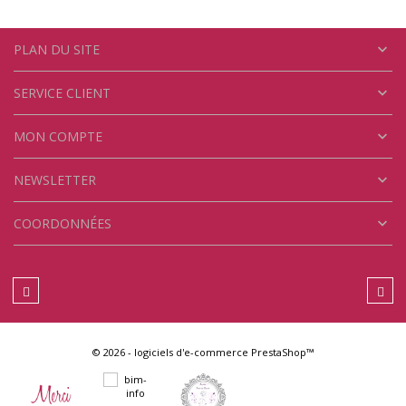

PLAN DU SITE

SERVICE CLIENT

MON COMPTE

NEWSLETTER

COORDONNÉES
© 2026 - logiciels d'e-commerce PrestaShop™