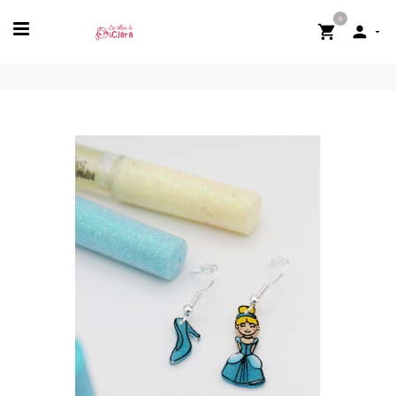
0

