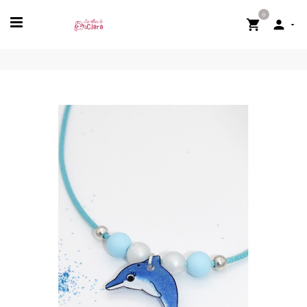
0

