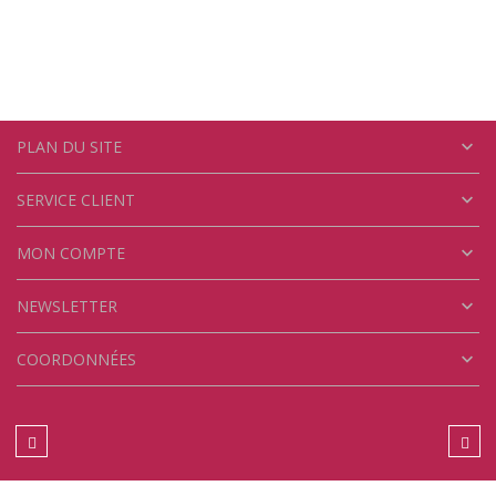

PLAN DU SITE

SERVICE CLIENT

MON COMPTE

NEWSLETTER

COORDONNÉES